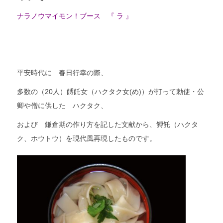
ナラノウマイモン！ブース 『 ラ 』
平安時代に 春日行幸の際、
多数の（20人）餺飥女（ハクタク女(め)）が打って勅使・公
卿や僧に供した ハクタク、
および 鎌倉期の作り方を記した文献から、餺飥（ハクタ
ク、ホウトウ）を現代風再現したものです。