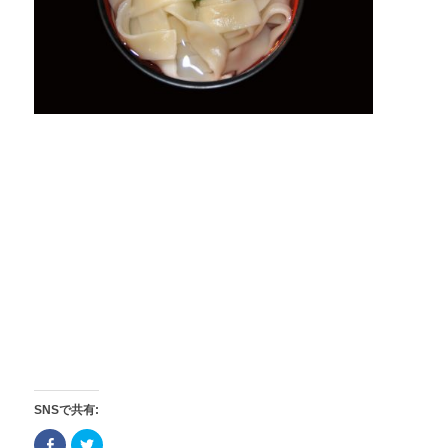
SNSで共有:
Click
Click