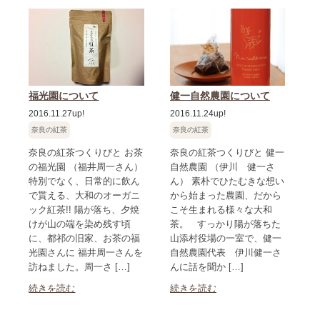
福光園について
健一自然農園について
2016.11.27up!
2016.11.24up!
奈良の紅茶
奈良の紅茶
奈良の紅茶つくりびと お茶
奈良の紅茶つくりびと 健一
の福光園 （福井周一さん）
自然農園 （伊川 健一さ
特別でなく、日常的に飲ん
ん） 素朴でひたむきな想い
で貰える、大和のオーガニ
から始まった農園、だから
ック紅茶!! 陽が落ち、夕焼
こそ生まれる様々な大和
けが山の端を染め残す頃
茶。 すっかり陽が落ちた
に、都祁の旧家、お茶の福
山添村役場の一室で、健一
光園さんに 福井周一さんを
自然農園代表 伊川健一さ
訪ねました。周一さ […]
んに話を聞か […]
続きを読む
続きを読む