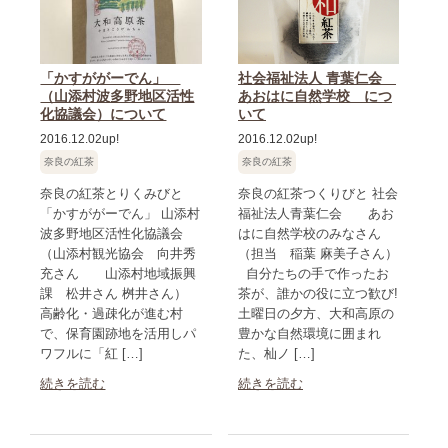
「かすががーでん」
社会福祉法人 青葉仁会
（山添村波多野地区活性
あおはに自然学校 につ
化協議会）について
いて
2016.12.02up!
2016.12.02up!
奈良の紅茶
奈良の紅茶
奈良の紅茶とりくみびと
奈良の紅茶つくりびと 社会
「かすががーでん」 山添村
福祉法人青葉仁会 あお
波多野地区活性化協議会
はに自然学校のみなさん
（山添村観光協会 向井秀
（担当 稲葉 麻美子さん）
充さん 山添村地域振興
自分たちの手で作ったお
課 松井さん 桝井さん）
茶が、誰かの役に立つ歓び!
高齢化・過疎化が進む村
土曜日の夕方、大和高原の
で、保育園跡地を活用しパ
豊かな自然環境に囲まれ
ワフルに「紅 […]
た、杣ノ […]
続きを読む
続きを読む