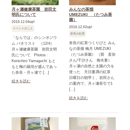
月ヶ瀬健康茶園 岩田文
みんなの茶畑
明氏について
UMEZUKI （たつみ茶
園）
2016.12.04up!
2016.12.02up!
イベントのこと
奈良の紅茶
「ならでは」のシンポジウ
奈良の紅茶つくりびと みん
ム パネリスト （12/4）
なの茶畑 梅月 UMEZUKI
月ヶ瀬健康茶園 岩田文明
（たつみ茶園） （巽 直弥
氏について Photos :
さん/千沙さん 御夫妻）
Kenichiro Yamaguchi もと
月ヶ瀬の自然と太陽の力を
もと梅の栽培が盛んであっ
使った 天日萎凋の紅茶
た奈良・月ヶ瀬で […]
日曜日の朝早く、岩田さん
続きを読む
の案内で、月ヶ瀬長引で1
[…]
続きを読む