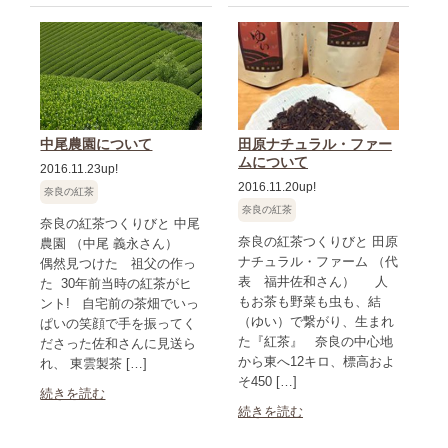
中尾農園について
田原ナチュラル・ファー
ムについて
2016.11.23up!
2016.11.20up!
奈良の紅茶
奈良の紅茶
奈良の紅茶つくりびと 中尾
奈良の紅茶つくりびと 田原
農園 （中尾 義永さん）
ナチュラル・ファーム （代
偶然見つけた 祖父の作っ
表 福井佐和さん） 人
た 30年前当時の紅茶がヒ
もお茶も野菜も虫も、結
ント! 自宅前の茶畑でいっ
（ゆい）で繋がり、生まれ
ぱいの笑顔で手を振ってく
た『紅茶』 奈良の中心地
ださった佐和さんに見送ら
から東へ12キロ、標高およ
れ、 東雲製茶 […]
そ450 […]
続きを読む
続きを読む