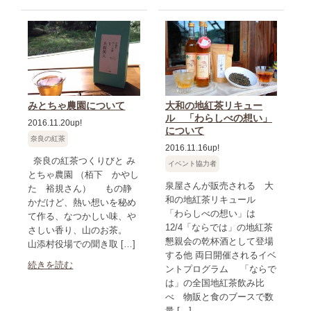
みとちゃ農園について
大和の地紅茶リキュー
ル 「わらしべの想い」
2016.11.20up!
について
奈良の紅茶
2016.11.16up!
奈良の紅茶つくりびと み
イベント協力者
とちゃ農園 （栢下 かやし
泉屋さんが販売される 大
た 裕規さん） もの静
和の地紅茶リキュール
かだけど、熱い想いを秘め
「わらしべの想い」は
て作る、なつかしい味、や
12/4「ならでは」の地紅茶
さしい香り、山のお茶。
懇親会の乾杯酒として登場
山添村役場での聞き取 […]
する他 両日開催されるイベ
続きを読む
ントプログラム 「ならで
は」の全国地紅茶飲み比
べ 物販と食のブースで数
量 […]