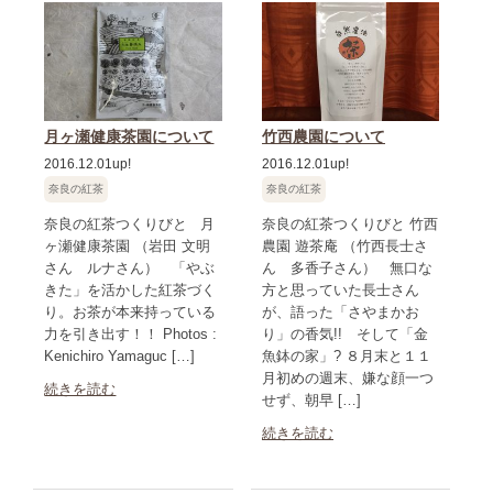
月ヶ瀬健康茶園について
竹西農園について
2016.12.01up!
2016.12.01up!
奈良の紅茶
奈良の紅茶
奈良の紅茶つくりびと 月
奈良の紅茶つくりびと 竹西
ヶ瀬健康茶園 （岩田 文明
農園 遊茶庵 （竹西長士さ
さん ルナさん） 「やぶ
ん 多香子さん） 無口な
きた」を活かした紅茶づく
方と思っていた長士さん
り。お茶が本来持っている
が、語った「さやまかお
力を引き出す！！ Photos :
り」の香気!! そして「金
Kenichiro Yamaguc […]
魚鉢の家」? ８月末と１１
月初めの週末、嫌な顔一つ
続きを読む
せず、朝早 […]
続きを読む