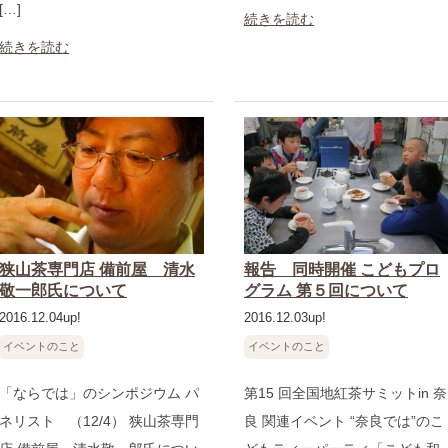
[…]
続きを読む
続きを読む
狭山茶専門店 備前屋 清水
報告 同時開催 こどもプロ
敬一郎氏について
グラム 第５回について
2016.12.04up!
2016.12.03up!
イベントのこと
イベントのこと
「ならでは」のシンポジウム パ
第15 回全国地紅茶サミットin 奈
ネリスト （12/4） 狭山茶専門
良 関連イベント “奈良では”のこ