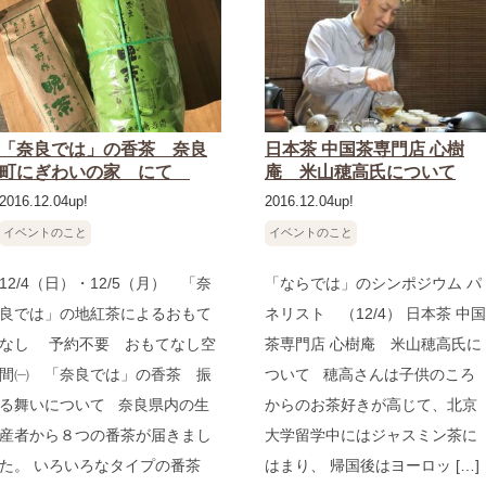
「奈良では」の香茶 奈良
日本茶 中国茶専門店 心樹
町にぎわいの家 にて
庵 米山穂高氏について
2016.12.04up!
2016.12.04up!
イベントのこと
イベントのこと
12/4（日）・12/5（月） 「奈
「ならでは」のシンポジウム パ
良では」の地紅茶によるおもて
ネリスト （12/4） 日本茶 中国
なし 予約不要 おもてなし空
茶専門店 心樹庵 米山穂高氏に
間㈠ 「奈良では」の香茶 振
ついて 穂高さんは子供のころ
る舞いについて 奈良県内の生
からのお茶好きが高じて、北京
産者から８つの番茶が届きまし
大学留学中にはジャスミン茶に
た。 いろいろなタイプの番茶
はまり、 帰国後はヨーロッ […]