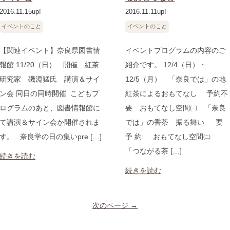
2016.11.15up!
2016.11.11up!
イベントのこと
イベントのこと
【関連イベント】奈良県図書情
イベントプログラムの内容のご
報館 11/20（日） 開催 紅茶
紹介です。 12/4（日）・
研究家 磯淵猛氏 講演＆サイ
12/5（月） 「奈良では」の地
ン会 同日の同時開催 こどもプ
紅茶によるおもてなし 予約不
ログラムのあと、図書情報館に
要 おもてなし空間㈠ 「奈良
て講演＆サイン会か開催されま
では」の香茶 振る舞い 要
す。 奈良学の日の集いpre […]
予 約 おもてなし空間㈡
「つながる茶 […]
続きを読む
続きを読む
次のページ →