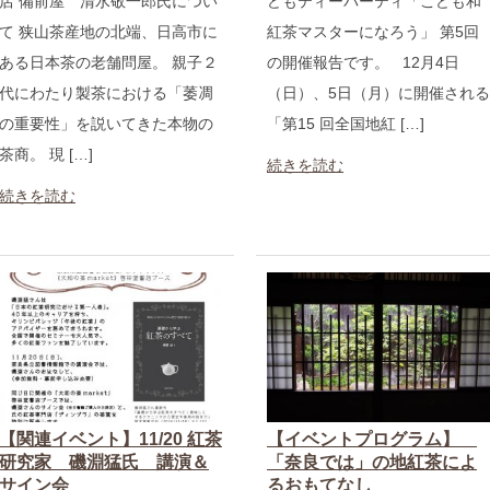
店 備前屋 清水敬一郎氏につい
どもティーパーティ「こども和
て 狭山茶産地の北端、日高市に
紅茶マスターになろう」 第5回
ある日本茶の老舗問屋。 親子２
の開催報告です。 12月4日
代にわたり製茶における「萎凋
（日）、5日（月）に開催される
の重要性」を説いてきた本物の
「第15 回全国地紅 […]
茶商。 現 […]
続きを読む
続きを読む
【関連イベント】11/20 紅茶
【イベントプログラム】
研究家 磯淵猛氏 講演＆
「奈良では」の地紅茶によ
サイン会
るおもてなし