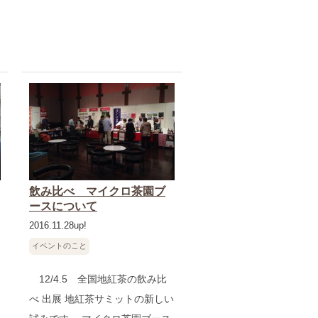
飲み比べ マイクロ茶園ブ
ースについて
2016.11.28up!
イベントのこと
12/4.5 全国地紅茶の飲み比
べ 出展 地紅茶サミットの新しい