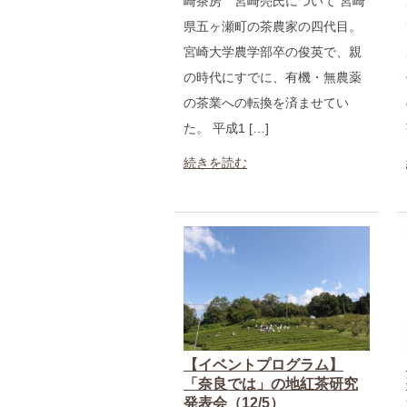
崎茶房 宮崎亮氏について 宮崎
県五ヶ瀬町の茶農家の四代目。
宮崎大学農学部卒の俊英で、親
の時代にすでに、有機・無農薬
の茶業への転換を済ませてい
た。 平成1 […]
続きを読む
【イベントプログラム】
「奈良では」の地紅茶研究
発表会（12/5）