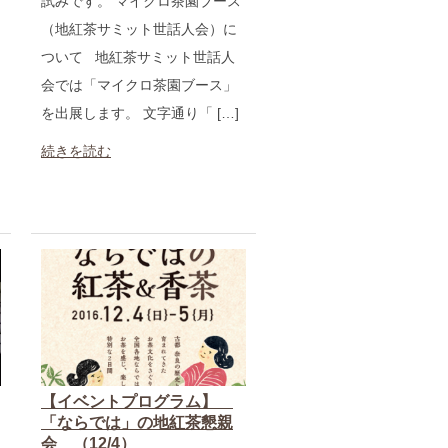
試みです。 マイクロ茶園ブース
（地紅茶サミット世話人会）に
ついて 地紅茶サミット世話人
会では「マイクロ茶園ブース」
を出展します。 文字通り「 […]
続きを読む
【イベントプログラム】
「ならでは」の地紅茶懇親
会 （12/4）